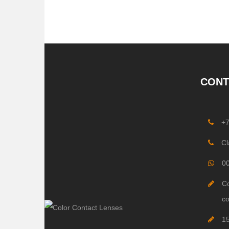
CONT
+
Cl
0
Co
co
1