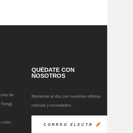
QUÉDATE CON
NOSOTROS
Zona de
Mantente al día con nuestras últimas
Yongji,
noticias y novedades.
 color