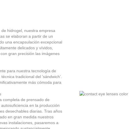
 de hidrogel, nuestra empresa
tas se elaboran a partir de un
ndo una encapsulación excepcional
ltamente delicados y vívidos,
 con gran precisión las imágenes
nte para nuestra tecnología de
técnica tradicional del 'sándwich'.
ignificativamente más cómoda para
s
ca completa de prensado de
 autosuficiencia en la producción
es desechables diarias. Tras años
izado en gran medida nuestros
uevas instalaciones, pasaremos a
, mejorando sustancialmente