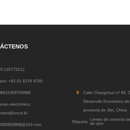
ÁCTENOS
79 125773212
aire: +82 01 6378 9709
08615358759980
Calle Changchun nº 88, 
Desarrollo Económico de 
rreo electrónico:
provincia de Jilin, China
ntact@vocol.kr
Lentes de contacto de
Etiqueta:
de ojos
5000850808@163.com