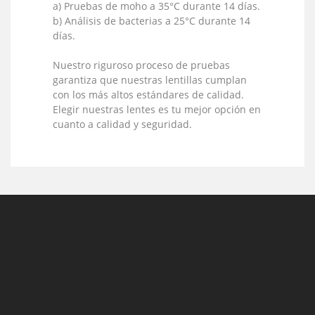
a) Pruebas de moho a 35°C durante 14 días.
b) Análisis de bacterias a 25°C durante 14
días.
Nuestro riguroso proceso de pruebas
garantiza que nuestras lentillas cumplan
con los más altos estándares de calidad.
Elegir nuestras lentes es tu mejor opción en
cuanto a calidad y seguridad.