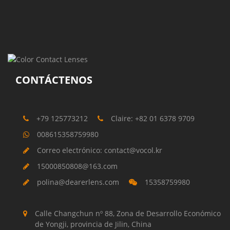
CONTÁCTENOS
+79 125773212
Claire: +82 01 6378 9709
008615358759980
Correo electrónico: contact@vocol.kr
15000850808@163.com
polina@dearerlens.com
15358759980
Calle Changchun nº 88, Zona de Desarrollo Económico
de Yongji, provincia de Jilin, China