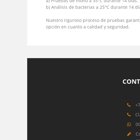
a) Pruebas de moho a 35°C durante 14 días.
b) Análisis de bacterias a 25°C durante 14 dí
Nuestro riguroso proceso de pruebas garantiz
opción en cuanto a calidad y seguridad.
CONT
+
Cl
0
Co