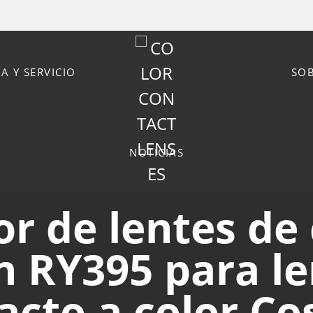
A Y SERVICIO
SO
NOTICIAS
r de lentes de
n RY395 para le
acto a color Co