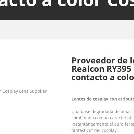
Proveedor de l
Realcon RY395 
contacto a col
Lentes de cosplay con atribut
Una base degradada de amarill
combinada con un característico
instantáneamente el aura feroz
fantástico" del cosplay.