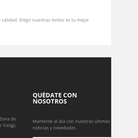
calidad. Elegir nuestras lentes es tu mejor
QUÉDATE CON
NOSOTROS
 Zona de
Mantente al día con nuestras últimas
 Yongji,
noticias y novedades.