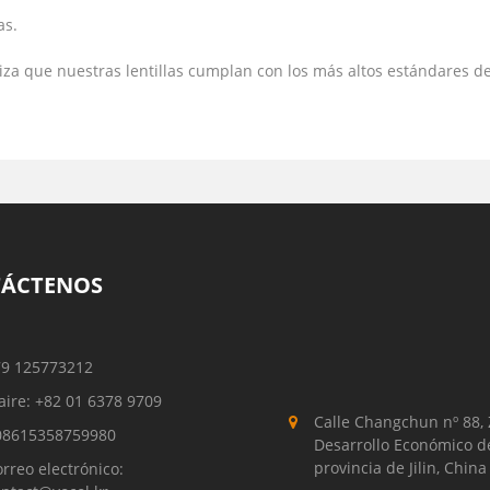
as.
a que nuestras lentillas cumplan con los más altos estándares de 
ÁCTENOS
79 125773212
aire: +82 01 6378 9709
Calle Changchun nº 88,
08615358759980
Desarrollo Económico de
provincia de Jilin, China
rreo electrónico: