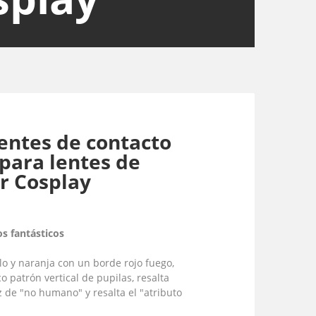
entes de contacto
para lentes de
or Cosplay
os fantásticos
o y naranja con un borde rojo fuego,
 patrón vertical de pupilas, resalta
 de "no humano" y resalta el "atributo